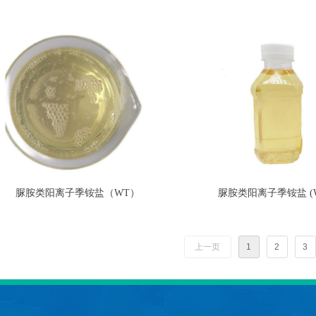
脲胺类阳离子季铵盐（WT）
脲胺类阳离子季铵盐 (W
上一页
1
2
3