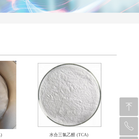
ꁸ
ꂅ
回到顶部
)
水合三氯乙醛 (TCA)