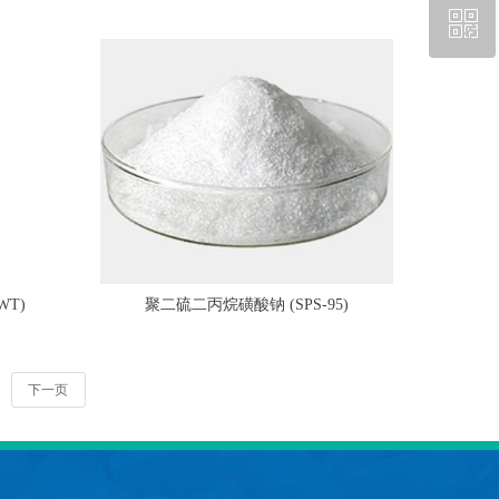
ꀥ
13437156321
微信二维码
T)
聚二硫二丙烷磺酸钠 (SPS-95)
下一页