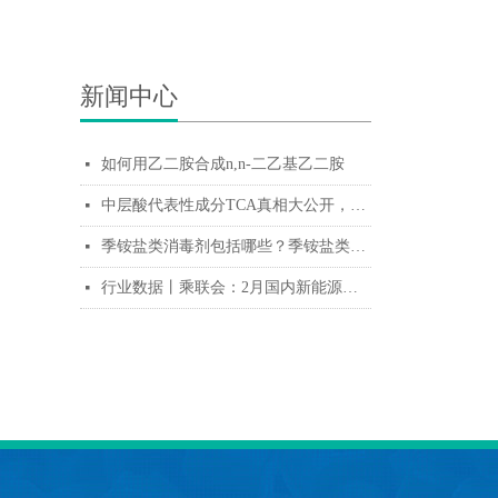
新闻中心
如何用乙二胺合成n,n-二乙基乙二胺
넷
中层酸代表性成分TCA真相大公开，这个东东不简单！
넷
季铵盐类消毒剂包括哪些？季铵盐类消毒剂的优缺点
넷
行业数据丨乘联会：2月国内新能源乘用车批发49.6万辆 零售43.9万辆
넷