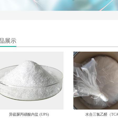
品展示
异硫脲丙磺酸内盐 (UPS)
水合三氯乙醛（TCA