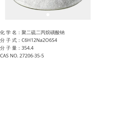
化 学 名：聚二硫二丙烷磺酸钠
分 子 式：C6H12Na2O6S4
分 子 量：354.4
CAS NO. 27206-35-5